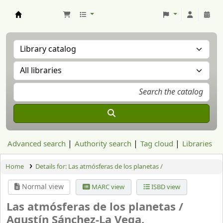
Aranzadi Zientzia Elkartea Liburutegia
Advanced search
Authority search
Tag cloud
Libraries
Home
Details for:
Las atmósferas de los planetas /
Normal view
MARC view
ISBD view
Las atmósferas de los planetas /
Agustín Sánchez-La Vega.