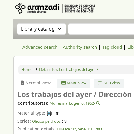
Aranzadi Zientzia Elkartea Liburutegia
Search the catalog by:
Search the catalog
Advanced search
Authority search
Tag cloud
Lib
Home
Details for:
Los trabajos del ayer /
Normal view
MARC view
ISBD view
Los trabajos del ayer /
Dirección
Contributor(s):
Monesma, Eugenio
, 1952-
Material type:
Film
Series:
; 9
Oficios perdidos
Publication details:
Huesca :
Pyrene,
D.L. 2000