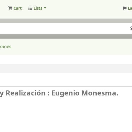
Cart
Lists
L
raries
 y Realización : Eugenio Monesma.