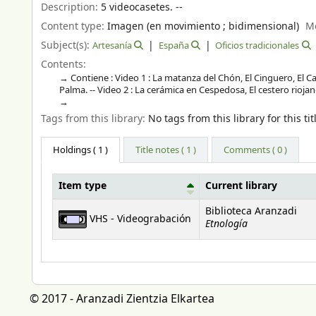
Description:
5 videocasetes. --
Content type:
Imagen (en movimiento ; bidimensional)
M
Subject(s):
Artesanía
España
Oficios tradicionales
Contents:
Contiene : Video 1 : La matanza del Chón, El Cinguero, El C
Palma. -- Video 2 : La cerámica en Cespedosa, El cestero riojan
Tags from this library:
No tags from this library for this tit
Holdings
( 1 )
Title notes ( 1 )
Comments ( 0 )
Item type
Current library
Holdings
Biblioteca Aranzadi
VHS - Videograbación
Etnología
© 2017 - Aranzadi Zientzia Elkartea