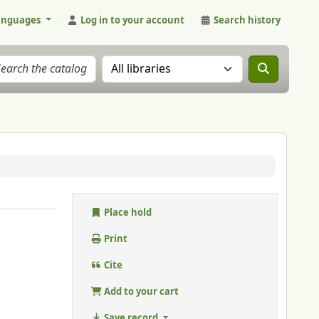
anguages
Log in to your account
Search history
Search the catalog in:
Place hold
Print
Cite
Add to your cart
Save record