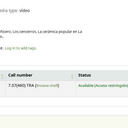
edia type:
vídeo
añicero, Los cencerros, La cerámica popular en La
o..
le.
Log in to add tags.
Call number
Status
(Opens below)
7.07(460) TRA (
Browse shelf
)
Available
(Acceso restringido)