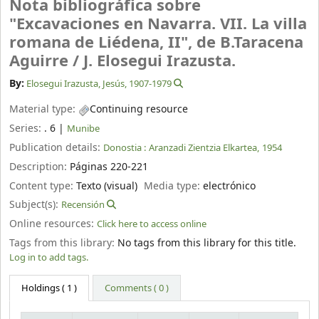
Nota bibliográfica sobre
"Excavaciones en Navarra. VII. La villa
romana de Liédena, II", de B.Taracena
Aguirre /
J. Elosegui Irazusta.
By:
Elosegui Irazusta, Jesús
, 1907-1979
Material type:
Continuing resource
Series:
. 6
|
Munibe
Publication details:
Donostia :
Aranzadi Zientzia Elkartea,
1954
Description:
Páginas 220-221
Content type:
Texto (visual)
Media type:
electrónico
Subject(s):
Recensión
Online resources:
Click here to access online
Tags from this library:
No tags from this library for this title.
Log in to add tags.
Holdings
( 1 )
Comments ( 0 )