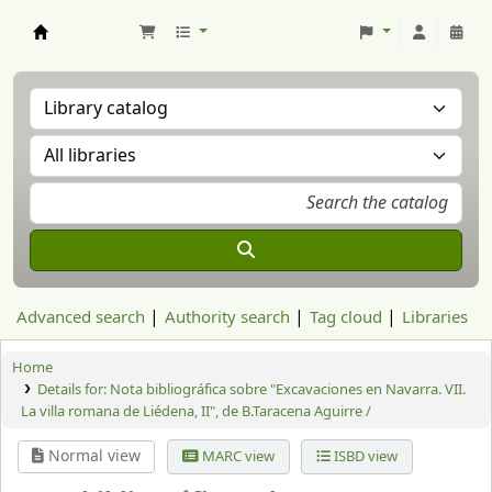
Aranzadi Zientzia Elkartea Liburutegia
Advanced search
Authority search
Tag cloud
Libraries
Home
Details for:
Nota bibliográfica sobre "Excavaciones en Navarra. VII.
La villa romana de Liédena, II", de B.Taracena Aguirre /
Normal view
MARC view
ISBD view