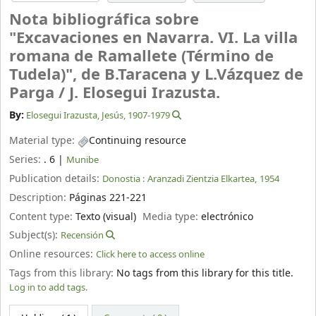
Nota bibliográfica sobre
"Excavaciones en Navarra. VI. La villa
romana de Ramallete (Término de
Tudela)", de B.Taracena y L.Vázquez de
Parga /
J. Elosegui Irazusta.
By:
Elosegui Irazusta, Jesús
, 1907-1979
Material type:
Continuing resource
Series:
. 6
|
Munibe
Publication details:
Donostia :
Aranzadi Zientzia Elkartea,
1954
Description:
Páginas 221-221
Content type:
Texto (visual)
Media type:
electrónico
Subject(s):
Recensión
Online resources:
Click here to access online
Tags from this library:
No tags from this library for this title.
Log in to add tags.