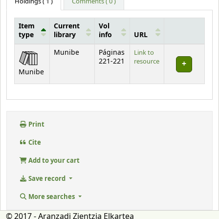
Holdings
( 1 )
Comments ( 0 )
Item
Current
Vol
type
library
info
URL
Holdings
Munibe
Páginas
Link to
221-221
resource
Munibe
Print
Cite
Add to your cart
Save record
More searches
© 2017 - Aranzadi Zientzia Elkartea