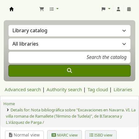
Aranzadi Zientzia Elkartea Liburutegia
Advanced search
Authority search
Tag cloud
Libraries
Home
Details for:
Nota bibliográfica sobre "Excavaciones en Navarra. VI. La
villa romana de Ramallete (Término de Tudela)", de B.Taracena y
L.Vázquez de Parga /
Normal view
MARC view
ISBD view