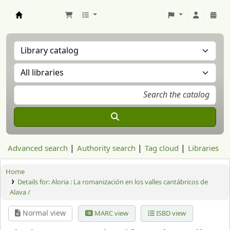
Aranzadi Zientzia Elkartea Liburutegia
Advanced search
Authority search
Tag cloud
Libraries
Home
Details for:
Aloria : La romanización en los valles cantábricos de
Alava /
Normal view
MARC view
ISBD view