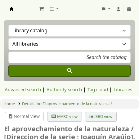
Aranzadi Zientzia Elkartea Liburutegia
Advanced search
Authority search
Tag cloud
Libraries
Home
Details for:
El aprovechamiento de la naturaleza /
Normal view
MARC view
ISBD view
El aprovechamiento de la naturaleza /
[Direccion de la serie : Joaquín Araújo].