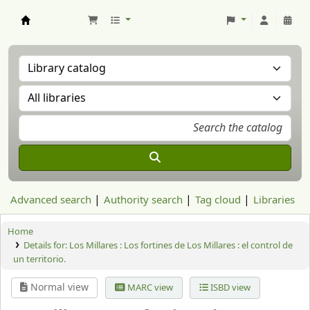
Aranzadi Zientzia Elkartea Liburutegia
Advanced search
Authority search
Tag cloud
Libraries
Home
Details for:
Los Millares :
Los fortines de Los Millares : el control de
un territorio.
Normal view
MARC view
ISBD view