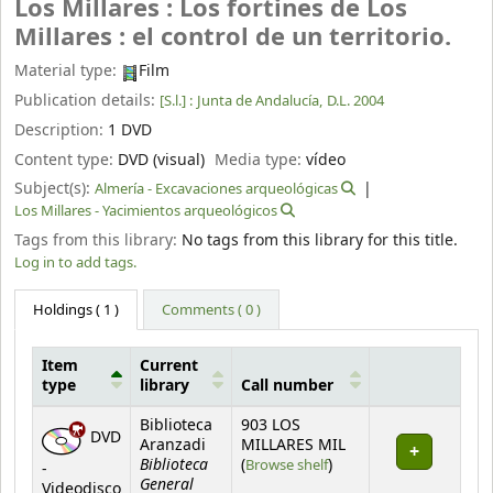
Los Millares : Los fortines de Los
Millares : el control de un territorio.
Material type:
Film
Publication details:
[S.l.] :
Junta de Andalucía,
D.L. 2004
Description:
1 DVD
Content type:
DVD (visual)
Media type:
vídeo
Subject(s):
Almería - Excavaciones arqueológicas
Los Millares - Yacimientos arqueológicos
Tags from this library:
No tags from this library for this title.
Log in to add tags.
Holdings
( 1 )
Comments ( 0 )
Item
Current
type
library
Call number
Holdings
Biblioteca
903 LOS
DVD
Aranzadi
MILLARES MIL
Biblioteca
(Opens below)
(
Browse shelf
)
-
General
Videodisco