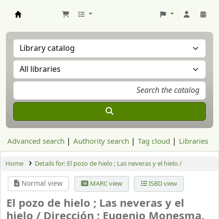
Aranzadi Zientzia Elkartea Liburutegia
Advanced search
Authority search
Tag cloud
Libraries
Home
Details for:
El pozo de hielo
; Las neveras y el hielo /
Normal view
MARC view
ISBD view
El pozo de hielo ; Las neveras y el
hielo /
Dirección : Eugenio Monesma.