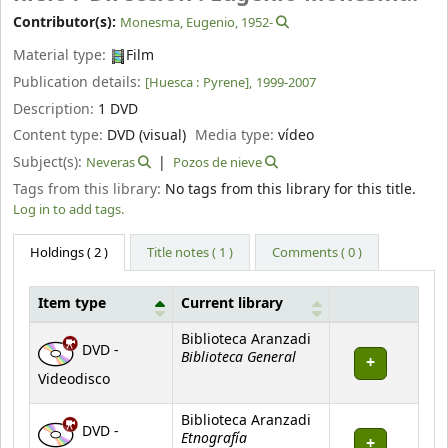
Contributor(s):
Monesma, Eugenio
, 1952-
Material type:
Film
Publication details:
[Huesca :
Pyrene],
1999-2007
Description:
1 DVD
Content type:
DVD (visual)
Media type:
vídeo
Subject(s):
Neveras
Pozos de nieve
Tags from this library:
No tags from this library for this title.
Log in to add tags.
Holdings
( 2 )
Title notes ( 1 )
Comments ( 0 )
Item type
Current library
Holdings
Biblioteca Aranzadi
DVD -
Biblioteca General
Videodisco
Biblioteca Aranzadi
DVD -
Etnografía