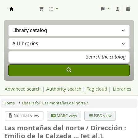
Aranzadi Zientzia Elkartea Liburutegia
Advanced search
Authority search
Tag cloud
Libraries
Home
Details for:
Las montañas del norte /
Normal view
MARC view
ISBD view
Las montañas del norte /
Dirección :
Emilio de la Calzada ... [et al.].