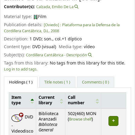
Contributor(s):
Calzada, Emilio De La
Material type:
Film
Publication details:
[Oviedo] :
Plataforma para la Defensa de la
Cordillera Cantábrica,
D.L. 2008
Description:
1 DVD
;
son., col.+1 díptico
Content type:
DVD (visual)
Media type:
vídeo
Subject(s):
Cordillera Cantábrica - Descripción
Tags from this library:
No tags from this library for this title.
Log in to add tags.
Holdings
( 1 )
Title notes ( 1 )
Comments ( 0 )
Item
Current
Call
type
library
number
Holdings
Biblioteca
502(460) MON
DVD
(Opens below)
Aranzadi
(
Browse shelf
)
Biblioteca
-
General
Videodisco