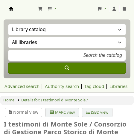
Aranzadi Zientzia Elkartea Liburutegia
Advanced search
Authority search
Tag cloud
Libraries
Home
Details for:
I testimoni di Monte Sole /
Normal view
MARC view
ISBD view
I testimoni di Monte Sole /
Consorzio
di Gestione Parco Storico di Monte