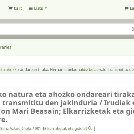
Cart
Lists
L
raries
ta ahozko ondareari tiraka: Hernanin belaunaldiz belaunaldi transmititu den
o natura eta ahozko ondareari tirak
 transmititu den jakinduria /
Irudiak 
Jon Mari Beasain; Elkarrizketak eta gi
re.
Sanz Azkue, Iñaki
, 1981-
[Elkarrizketak eta gidoia]