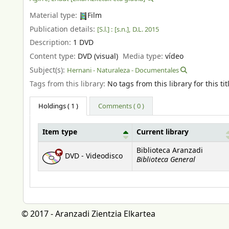
Material type:
Film
Publication details:
[S.l.] :
[s.n.],
D.L. 2015
Description:
1 DVD
Content type:
DVD (visual)
Media type:
vídeo
Subject(s):
Hernani - Naturaleza - Documentales
Tags from this library:
No tags from this library for this tit
Holdings
( 1 )
Comments ( 0 )
Item type
Current library
Holdings
Biblioteca Aranzadi
DVD - Videodisco
Biblioteca General
© 2017 - Aranzadi Zientzia Elkartea