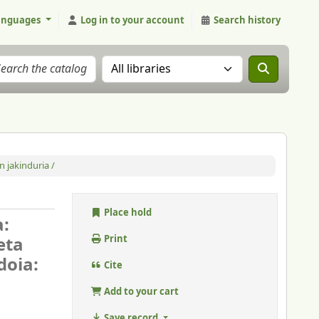
anguages
Log in to your account
Search history
Search the catalog in:
 jakinduria /
Place hold
a:
eta
Print
doia:
Cite
Add to your cart
Save record