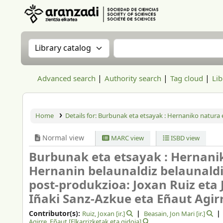
Aranzadi Zientzia Elkartea Liburutegia
Search the catalog by:
Search the catalog
Advanced search
Authority search
Tag cloud
Lib
Home
Details for:
Burbunak eta etsayak :
Hernaniko natura e
Normal view
MARC view
ISBD view
Burbunak eta etsayak : Hernanik
Hernanin belaunaldiz belaunaldi
post-produkzioa: Joxan Ruiz eta 
Iñaki Sanz-Azkue eta Eñaut Agir
Contributor(s):
Ruiz, Joxan
[ir.]
Beasain, Jon Mari
[ir.]
Agirre, Eñaut
[Elkarrizketak eta gidoia]