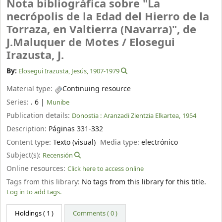
Nota bibliográfica sobre "La
necrópolis de la Edad del Hierro de la
Torraza, en Valtierra (Navarra)", de
J.Maluquer de Motes /
Elosegui
Irazusta, J.
By:
Elosegui Irazusta, Jesús
, 1907-1979
Material type:
Continuing resource
Series:
. 6
|
Munibe
Publication details:
Donostia :
Aranzadi Zientzia Elkartea,
1954
Description:
Páginas 331-332
Content type:
Texto (visual)
Media type:
electrónico
Subject(s):
Recensión
Online resources:
Click here to access online
Tags from this library:
No tags from this library for this title.
Log in to add tags.
Holdings
( 1 )
Comments ( 0 )