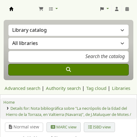
Aranzadi Zientzia Elkartea Liburutegia
Advanced search
Authority search
Tag cloud
Libraries
Home
Details for:
Nota bibliográfica sobre "La necrópolis de la Edad del
Hierro de la Torraza, en Valtierra (Navarra)", de J.Maluquer de Motes /
Normal view
MARC view
ISBD view