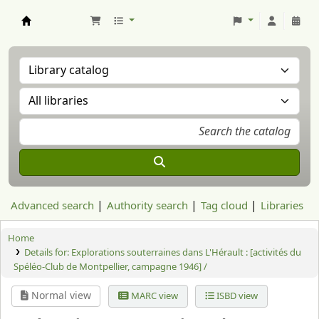
Aranzadi Zientzia Elkartea Liburutegia
Advanced search
Authority search
Tag cloud
Libraries
Home
Details for:
Explorations souterraines dans L'Hérault :
[activités du
Spéléo-Club de Montpellier, campagne 1946] /
Normal view
MARC view
ISBD view