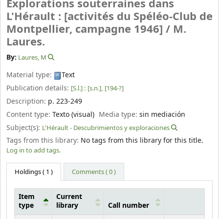
Explorations souterraines dans
L'Hérault : [activités du Spéléo-Club de
Montpellier, campagne 1946] /
M.
Laures.
By:
Laures, M
Material type:
Text
Publication details:
[S.l.] :
[s.n.],
[194-?]
Description:
p. 223-249
Content type:
Texto (visual)
Media type:
sin mediación
Subject(s):
L'Hérault - Descubrimientos y exploraciones
Tags from this library:
No tags from this library for this title.
Log in to add tags.
Holdings
( 1 )
Comments ( 0 )
Item
Current
type
library
Call number