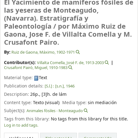
El Yacimiento de mamíferos fósiles de
las yeseras de Monteagudo,
(Navarra). Estratigrafía y
Paleontología /
por Máximo Ruiz de
Gaona, Jose F. de Villalta Comella y M.
Crusafont Pairo.
By:
Ruiz de Gaona, Máximo
, 1902-1971
Contributor(s):
Villalta Comella, José F. de
, 1913-2003
Crusafont Pairó, Miguel
, 1910-1983
Material type:
Text
Publication details:
[S.l.] :
[s.n.],
1946
Description:
26p., [3]h. de lám
Content type:
Texto (visual)
Media type:
sin mediación
Subject(s):
Animales fósiles - Monteagudo
Tags from this library:
No tags from this library for this title.
Log in to add tags.