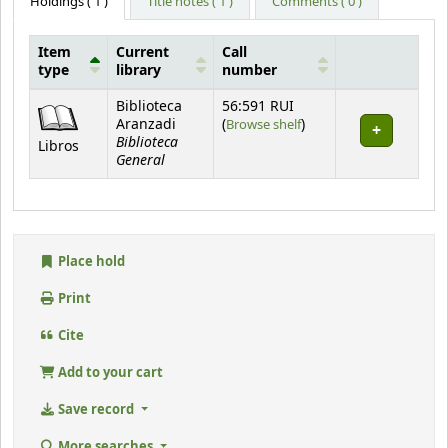
Holdings
( 1 )
Title notes ( 1 )
Comments ( 0 )
Item
Current
Call
type
library
number
Holdings
Biblioteca
56:591 RUI
(Opens below)
Aranzadi
(
Browse shelf
)
Biblioteca
Libros
General
Place hold
Print
Cite
Add to your cart
Save record
More searches