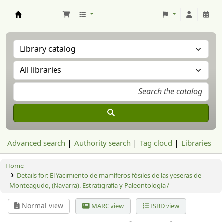
Aranzadi Zientzia Elkartea Liburutegia
Advanced search
Authority search
Tag cloud
Libraries
Home
Details for:
El Yacimiento de mamíferos fósiles de las yeseras de
Monteagudo, (Navarra). Estratigrafía y Paleontología /
Normal view
MARC view
ISBD view