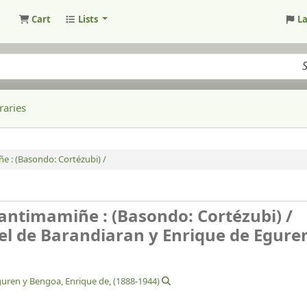
Cart
Lists
L
raries
ñe :
(Basondo: Cortézubi) /
Santimamiñe : (Basondo: Cortézubi) /
el de Barandiaran y Enrique de Egure
uren y Bengoa, Enrique de
, (1888-1944)