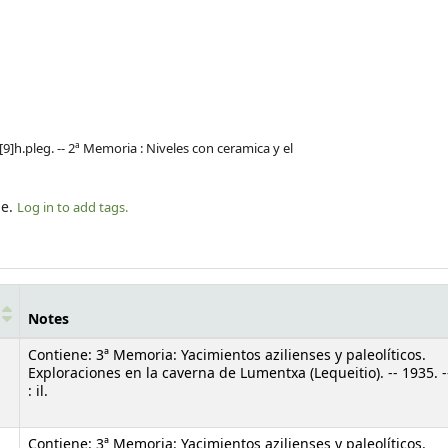
 [9]h.pleg. -- 2ª Memoria : Niveles con ceramica y el
le.
Log in to add tags.
Notes
Contiene: 3ª Memoria: Yacimientos azilienses y paleolíticos.
Exploraciones en la caverna de Lumentxa (Lequeitio). -- 1935. -
: il.
Contiene: 3ª Memoria: Yacimientos azilienses y paleolíticos.