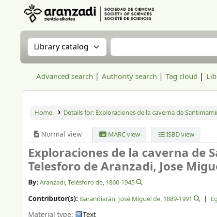
Aranzadi Zientzia Elkartea Liburutegia
Search the catalog by:
Search the catalog
Advanced search
Authority search
Tag cloud
Lib
Home
Details for:
Exploraciones de la caverna de Santimami
Normal view
MARC view
ISBD view
Exploraciones de la caverna de 
Telesforo de Aranzadi, Jose Migu
By:
Aranzadi, Telésforo de
, 1860-1945
Contributor(s):
Barandiarán, José Miguel de
, 1889-1991
Eg
Material type:
Text