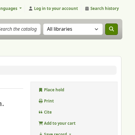
anguages
Log in to your account
Search history
Search the catalog in:
Place hold
n.
Print
Cite
Add to your cart
Save record