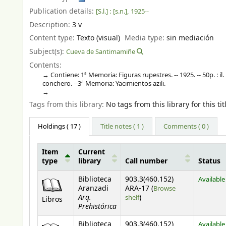
Publication details:
[S.l.] :
[s.n.],
1925--
Description:
3 v
Content type:
Texto (visual)
Media type:
sin mediación
Subject(s):
Cueva de Santimamiñe
Contents:
Contiene: 1ª Memoria: Figuras rupestres. -- 1925. -- 50p. : il.
conchero. --3ª Memoria: Yacimientos azili.
Tags from this library:
No tags from this library for this tit
Holdings
( 17 )
Title notes ( 1 )
Comments ( 0 )
Item
Current
type
library
Call number
Status
Holdings
Biblioteca
903.3(460.152)
Available
Aranzadi
ARA-17 (
Browse
Arq.
(Opens below)
shelf
)
Libros
Prehistórica
Biblioteca
903.3(460.152)
Available