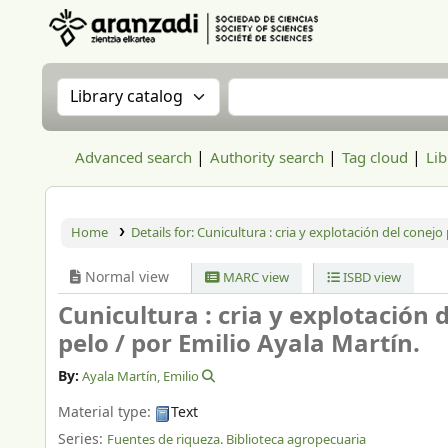
Aranzadi Zientzia Elkartea Liburutegia
Search the catalog by:
Search the catalog
Advanced search
Authority search
Tag cloud
Lib
Home
Details for:
Cunicultura : cria y explotación del conejo 
Normal view
MARC view
ISBD view
Cunicultura : cria y explotación d
pelo /
por Emilio Ayala Martín.
By:
Ayala Martín, Emilio
Material type:
Text
Series:
Fuentes de riqueza. Biblioteca agropecuaria