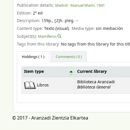
Publication details:
Madrid :
Manuel Marín,
1941
Edition:
2ª ed
Description:
159p., [2]h. pleg. --
Content type:
Texto (visual)
Media type:
sin mediación
Subject(s):
Mamíferos
Tags from this library:
No tags from this library for this tit
Holdings
( 1 )
Comments ( 0 )
Item type
Current library
Holdings
Biblioteca Aranzadi
Libros
Biblioteca General
© 2017 - Aranzadi Zientzia Elkartea