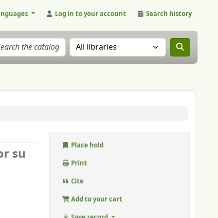
anguages
Log in to your account
Search history
Search the catalog in:
Place hold
or su
Print
Cite
Add to your cart
Save record