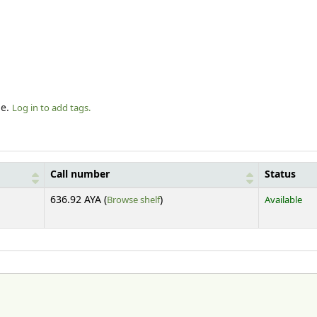
le.
Log in to add tags.
Call number
Status
(Opens below)
636.92 AYA (
Browse shelf
)
Available