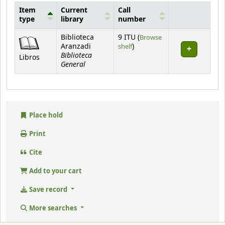
Item
Current
Call
type
library
number
Holdings
Biblioteca
9 ITU (
Browse
(Opens below)
Aranzadi
shelf
)
Biblioteca
Libros
General
Place hold
Print
Cite
Add to your cart
Save record
More searches