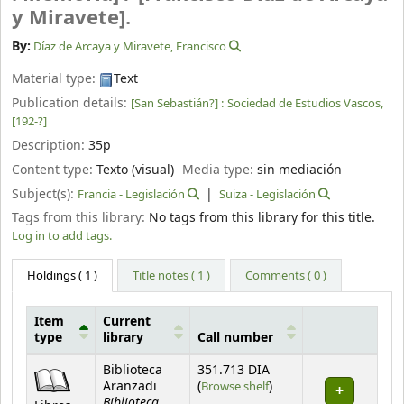
y Miravete].
By:
Díaz de Arcaya y Miravete, Francisco
Material type:
Text
Publication details:
[San Sebastián?] :
Sociedad de Estudios Vascos,
[192-?]
Description:
35p
Content type:
Texto (visual)
Media type:
sin mediación
Subject(s):
Francia - Legislación
Suiza - Legislación
Tags from this library:
No tags from this library for this title.
Log in to add tags.
Holdings
( 1 )
Title notes ( 1 )
Comments ( 0 )
Item
Current
type
library
Call number
Holdings
Biblioteca
351.713 DIA
(Opens below)
Aranzadi
(
Browse shelf
)
Biblioteca