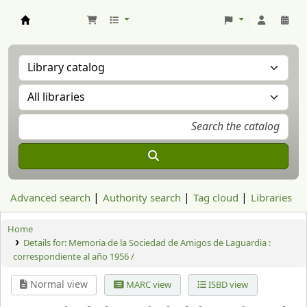
Aranzadi Zientzia Elkartea Liburutegia
Advanced search
Authority search
Tag cloud
Libraries
Home
Details for:
Memoria de la Sociedad de Amigos de Laguardia :
correspondiente al año 1956 /
Normal view
MARC view
ISBD view