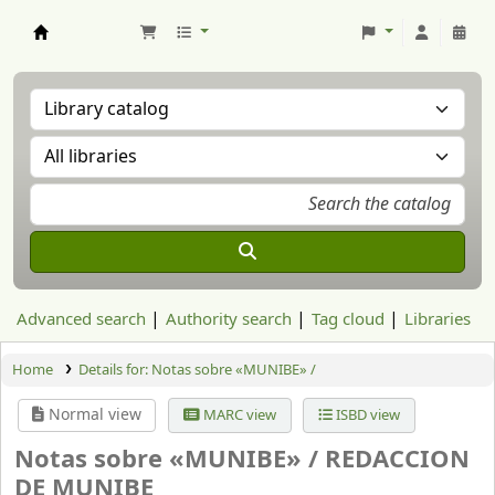
Aranzadi Zientzia Elkartea Liburutegia
Advanced search
Authority search
Tag cloud
Libraries
Home
Details for:
Notas sobre «MUNIBE» /
Normal view
MARC view
ISBD view
Notas sobre «MUNIBE» /
REDACCION
DE MUNIBE