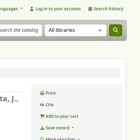
anguages
Log in to your account
Search history
Search the catalog in:
Print
a, J.,
Cite
Add to your cart
Save record
More searches