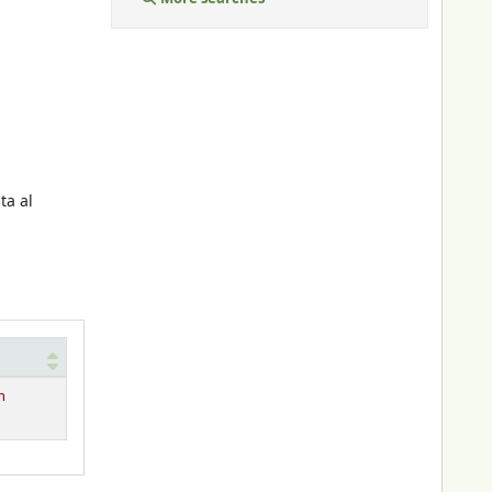
sta al
n