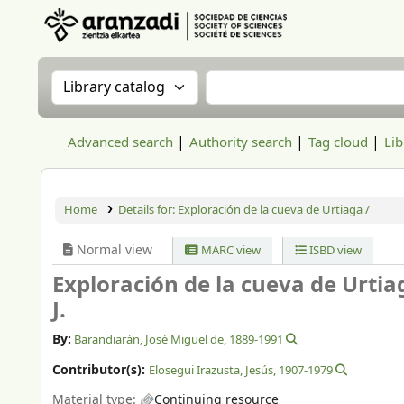
Aranzadi Zientzia Elkartea Liburutegia
Search the catalog by:
Search the catalog
Advanced search
Authority search
Tag cloud
Lib
Home
Details for:
Exploración de la cueva de Urtiaga /
Normal view
MARC view
ISBD view
Exploración de la cueva de Urtia
J.
By:
Barandiarán, José Miguel de
, 1889-1991
Contributor(s):
Elosegui Irazusta, Jesús
, 1907-1979
Material type:
Continuing resource