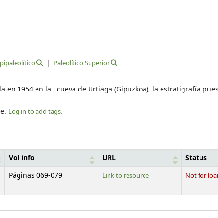
pipaleolítico
Paleolítico Superior
da en 1954 en la cueva de Urtiaga (Gipuzkoa), la estratigrafía pue
le.
Log in to add tags.
Vol info
URL
Status
Páginas 069-079
Link to resource
Not for loa