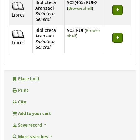
Holdings
Biblioteca
903(465) RUI-2
(Opens below)
Aranzadi
(
Browse shelf
)
Biblioteca
Libros
General
Biblioteca
903 RUI (
Browse
(Opens below)
Aranzadi
shelf
)
Biblioteca
Libros
General
Place hold
Print
Cite
Add to your cart
Save record
More searches