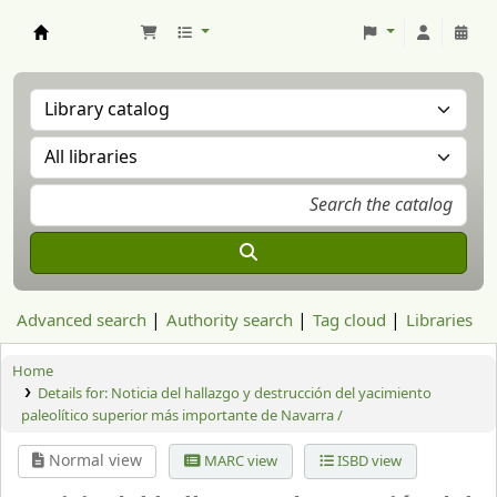
Aranzadi Zientzia Elkartea Liburutegia
Advanced search
Authority search
Tag cloud
Libraries
Home
Details for:
Noticia del hallazgo y destrucción del yacimiento
paleolítico superior más importante de Navarra /
Normal view
MARC view
ISBD view