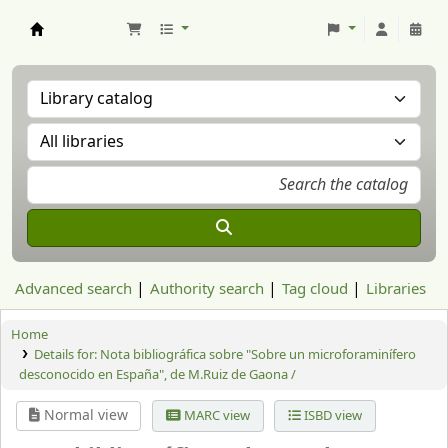
Aranzadi Zientzia Elkartea Liburutegia
Advanced search
Authority search
Tag cloud
Libraries
Home
Details for:
Nota bibliográfica sobre "Sobre un microforaminífero
desconocido en España", de M.Ruiz de Gaona /
Normal view
MARC view
ISBD view