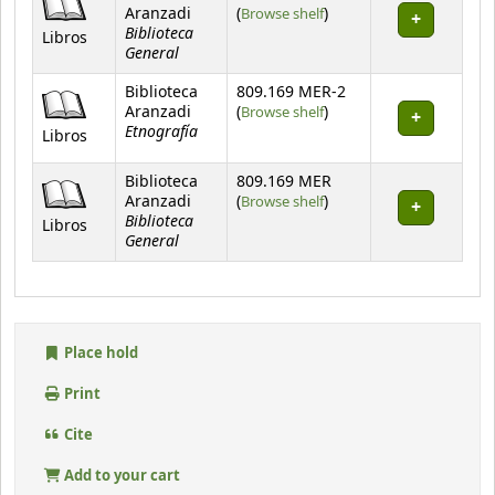
(Opens below)
Aranzadi
(
Browse shelf
)
Biblioteca
Libros
General
Biblioteca
809.169 MER-2
(Opens below)
Aranzadi
(
Browse shelf
)
Etnografía
Libros
Biblioteca
809.169 MER
(Opens below)
Aranzadi
(
Browse shelf
)
Biblioteca
Libros
General
Place hold
Print
Cite
Add to your cart