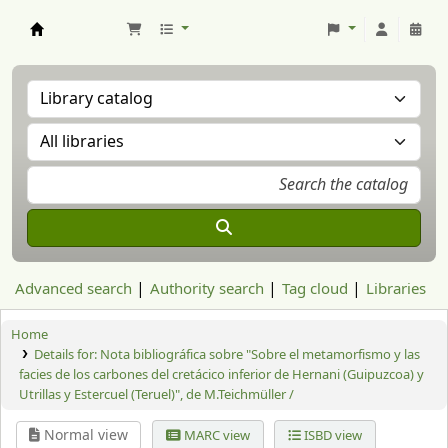
Aranzadi Zientzia Elkartea Liburutegia
Advanced search
Authority search
Tag cloud
Libraries
Home
Details for:
Nota bibliográfica sobre "Sobre el metamorfismo y las
facies de los carbones del cretácico inferior de Hernani (Guipuzcoa) y
Utrillas y Estercuel (Teruel)", de M.Teichmüller /
Normal view
MARC view
ISBD view