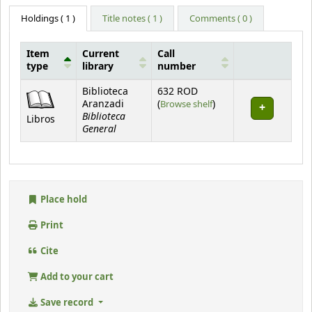
Holdings
( 1 )
Title notes ( 1 )
Comments ( 0 )
Item
Current
Call
type
library
number
Holdings
Biblioteca
632 ROD
(Opens below)
Aranzadi
(
Browse shelf
)
Biblioteca
Libros
General
Place hold
Print
Cite
Add to your cart
Save record