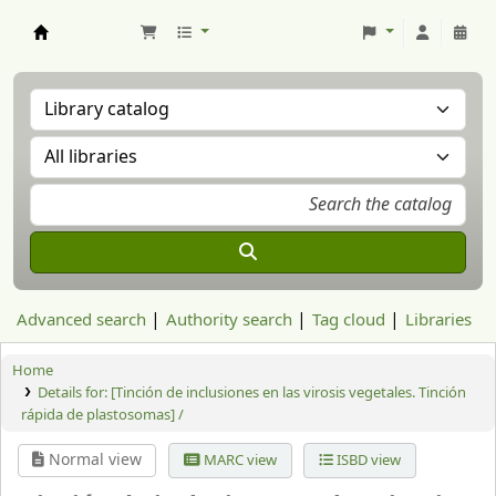
Aranzadi Zientzia Elkartea Liburutegia
Advanced search
Authority search
Tag cloud
Libraries
Home
Details for:
[Tinción de inclusiones en las virosis vegetales. Tinción
rápida de plastosomas] /
Normal view
MARC view
ISBD view