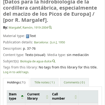
[Datos para la hidrobiología de la
cordillera cantábrica, especialmente
del macizo de los Picos de Europa] /
[por R. Margalef].
By:
Margalef, Ramón
, 1919-2004
Material type:
Text
Publication details:
Barcelona :
[s.n.],
1950
Description:
p. 37-76
Content type:
Texto (visual)
Media type:
sin mediación
Subject(s):
Biología de agua dulce
Tags from this library:
No tags from this library for this title.
Log in to add tags.
Holdings
( 1 )
Title notes ( 1 )
Comments ( 0 )
Item
Current
Call
type
library
number