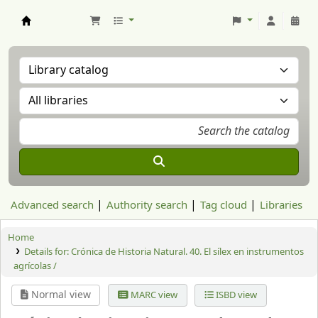
Aranzadi Zientzia Elkartea Liburutegia
Advanced search
Authority search
Tag cloud
Libraries
Home
Details for:
Crónica de Historia Natural. 40. El sílex en instrumentos
agrícolas /
Normal view
MARC view
ISBD view