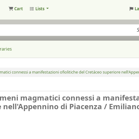
Cart
Lists
L
raries
tici connessi a manifestazioni ofiolitiche del Cretáceo superiore nell'Appe
omeni magmatici connessi a manifesta
e nell'Appennino di Piacenza /
Emilian