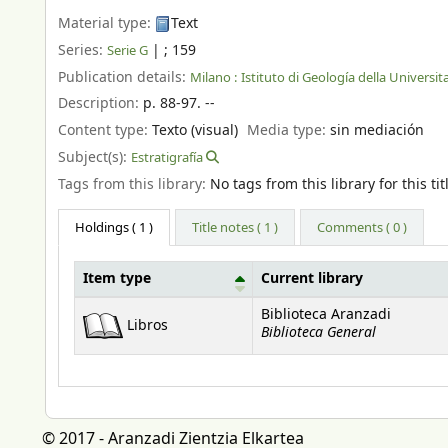
Material type:
Text
Series:
|
; 159
Serie G
Publication details:
Milano :
Istituto di Geología della Universita
Description:
p. 88-97. --
Content type:
Texto (visual)
Media type:
sin mediación
Subject(s):
Estratigrafía
Tags from this library:
No tags from this library for this tit
Holdings
( 1 )
Title notes ( 1 )
Comments ( 0 )
Item type
Current library
Holdings
Biblioteca Aranzadi
Libros
Biblioteca General
© 2017 - Aranzadi Zientzia Elkartea