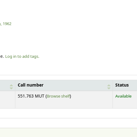
,
1962
le.
Log in to add tags.
Call number
Status
(Opens below)
551.763 MUT (
Browse shelf
)
Available