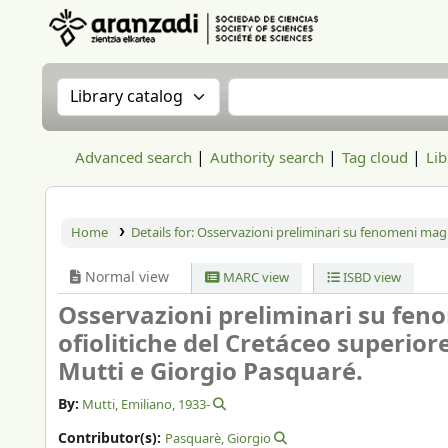
Aranzadi Zientzia Elkartea Liburutegia
Search the catalog by:
Search the catalog
Advanced search
Authority search
Tag cloud
Lib
Home
Details for:
Osservazioni preliminari su fenomeni magma
Normal view
MARC view
ISBD view
Osservazioni preliminari su fen
ofiolitiche del Cretáceo superior
Mutti e Giorgio Pasquaré.
By:
Mutti, Emiliano
, 1933-
Contributor(s):
Pasquarè, Giorgio