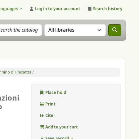
anguages
Log in to your account
Search history
Search the catalog in:
nnino di Piacenza /
Place hold
zioni
o
Print
Cite
Add to your cart
Save record