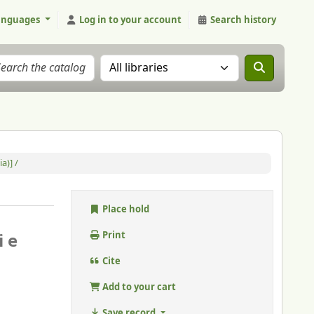
anguages
Log in to your account
Search history
Search the catalog in:
a)] /
Place hold
i e
Print
Cite
Add to your cart
Save record