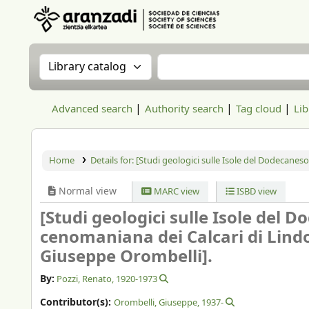
Aranzadi Zientzia Elkartea Liburutegia
Search the catalog by:
Search the catalog
Advanced search
Authority search
Tag cloud
Lib
Home
Details for:
[Studi geologici sulle Isole del Dodecaneso 
Normal view
MARC view
ISBD view
[Studi geologici sulle Isole del D
cenomaniana dei Calcari di Lindo 
Giuseppe Orombelli].
By:
Pozzi, Renato
, 1920-1973
Contributor(s):
Orombelli, Giuseppe
, 1937-