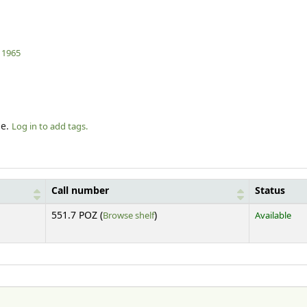
1965
le.
Log in to add tags.
Call number
Status
(Opens below)
551.7 POZ (
Browse shelf
)
Available