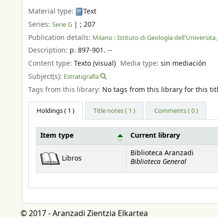
Material type:
Text
Series:
|
; 207
Serie G
Publication details:
Milano :
Istituto di Geología dell'Universita,
Description:
p. 897-901. --
Content type:
Texto (visual)
Media type:
sin mediación
Subject(s):
Estratigrafía
Tags from this library:
No tags from this library for this tit
Holdings
( 1 )
Title notes ( 1 )
Comments ( 0 )
Item type
Current library
Holdings
Biblioteca Aranzadi
Libros
Biblioteca General
© 2017 - Aranzadi Zientzia Elkartea