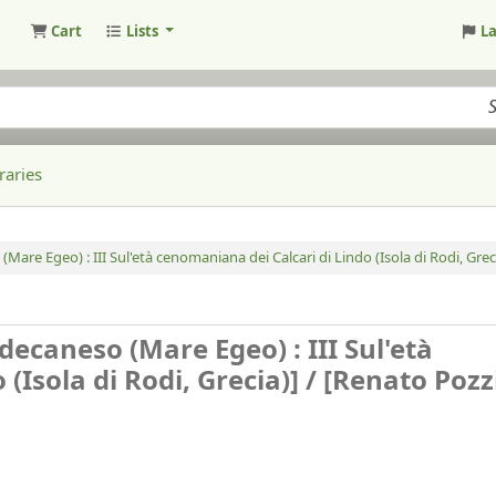
Cart
Lists
L
raries
(Mare Egeo) : III Sul'età cenomaniana dei Calcari di Lindo (Isola di Rodi, Greci
odecaneso (Mare Egeo) : III Sul'età
(Isola di Rodi, Grecia)] /
[Renato Pozz