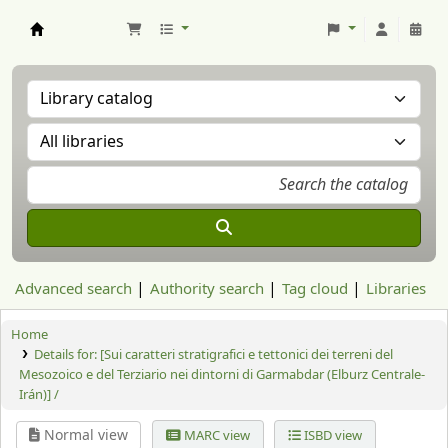
Aranzadi Zientzia Elkartea Liburutegia
Advanced search
Authority search
Tag cloud
Libraries
Home
Details for:
[Sui caratteri stratigrafici e tettonici dei terreni del
Mesozoico e del Terziario nei dintorni di Garmabdar (Elburz Centrale-
Irán)] /
Normal view
MARC view
ISBD view