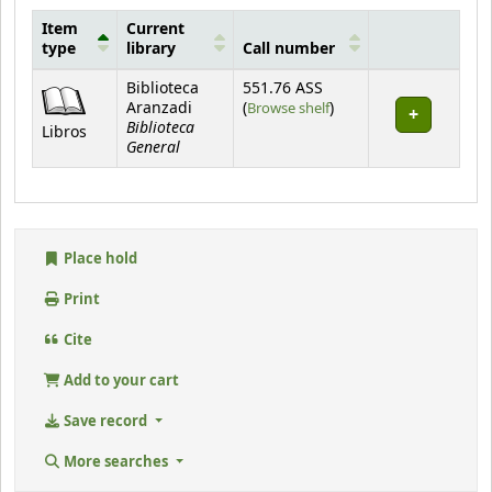
Item
Current
type
library
Call number
Holdings
Biblioteca
551.76 ASS
(Opens below)
Aranzadi
(
Browse shelf
)
Biblioteca
Libros
General
Place hold
Print
Cite
Add to your cart
Save record
More searches