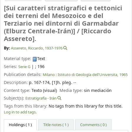
[Sui caratteri stratigrafici e tettonici
dei terreni del Mesozoico e del
Terziario nei dintorni di Garmabdar
(Elburz Centrale-Irán)] /
[Riccardo
Assereto].
By:
Assereto, Riccardo
, 1937-1976
Material type:
Text
Series:
|
; 196
Serie G
Publication details:
Milano :
Istituto di Geología dell'Universita,
1965
Description:
p. 167-174, [1]h. pleg. --
Content type:
Texto (visual)
Media type:
sin mediación
Subject(s):
Estratigrafía - Irán
Tags from this library:
No tags from this library for this title.
Log in to add tags.
Holdings
( 1 )
Title notes ( 1 )
Comments ( 0 )