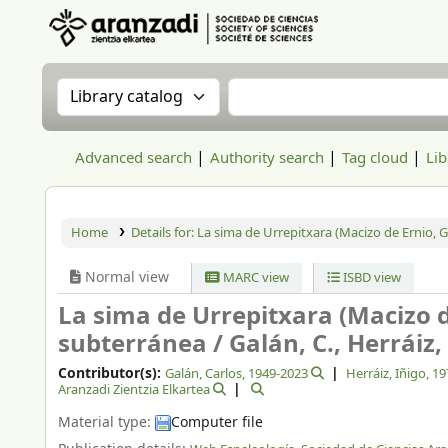
Aranzadi Zientzia Elkartea Liburutegia
Search the catalog by:
Search the catalog
Advanced search
Authority search
Tag cloud
Lib
Home
Details for:
La sima de Urrepitxara (Macizo de Ernio, G
Normal view
MARC view
ISBD view
La sima de Urrepitxara (Macizo d
subterránea /
Galán, C., Herráiz, 
Contributor(s):
Galán, Carlos
, 1949-2023
Herráiz, Iñigo
, 19
Aranzadi Zientzia Elkartea
Material type:
Computer file