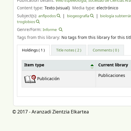
Publication details:
Web Espeleología, Sociedad de Ciencias Ar
Content type:
Texto (visual)
Media type:
electrónico
Subject(s):
anfípodos
biogeografía
biología subterrá
troglobios
Genre/Form:
Informe
Tags from this library:
No tags from this library for this tit
Holdings
( 1 )
Title notes ( 2 )
Comments ( 0 )
Item type
Current library
Holdings
Publicaciones
Publicación
© 2017 - Aranzadi Zientzia Elkartea