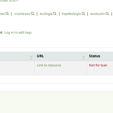
anzadi
3/2011
nea
crustáceos
ecología
Espeleología
evolución
le.
Log in to add tags.
URL
Status
Link to resource
Not for loan