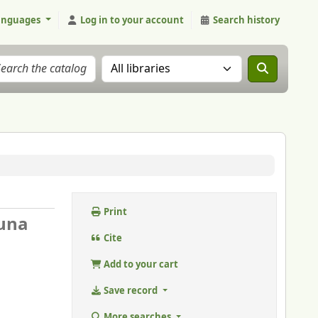
anguages
Log in to your account
Search history
Search the catalog in:
Print
auna
Cite
Add to your cart
Save record
More searches