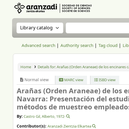
Aranzadi Zientzia Elkartea Liburutegia
Search the catalog by:
Search the catalog
Advanced search
Authority search
Tag cloud
Lib
Home
Details for:
Arañas (Orden Araneae) de los encinares 
Normal view
MARC view
ISBD view
Arañas (Orden Araneae) de los e
Navarra: Presentación del estud
métodos de muestreo empleado
By:
Castro Gil, Alberto
, 1972-
Contributor(s):
Aranzadi Zientzia Elkartea