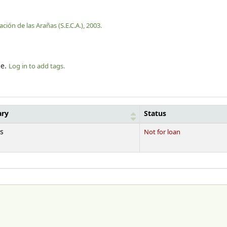
ción de las Arañas (S.E.C.A.),
2003.
le.
Log in to add tags.
ary
Status
s
Not for loan