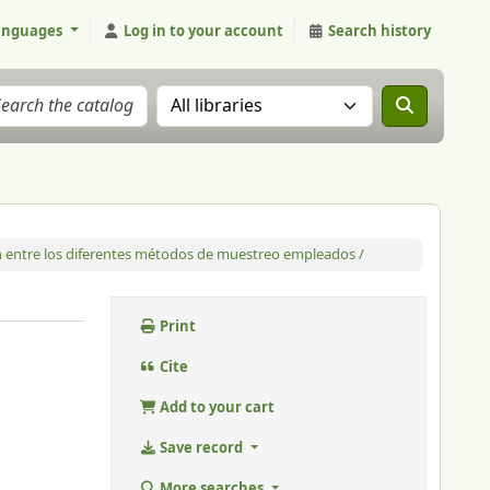
anguages
Log in to your account
Search history
Search the catalog in:
n entre los diferentes métodos de muestreo empleados /
Print
Cite
Add to your cart
Save record
More searches