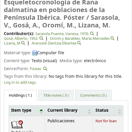
Esqueletocronología de Rana
dalmatina en poblaciones de la
Península Ibérica. Póster /
Sarasola,
V., Gosá, A., Oromí, M., Lizana, M.
Contributor(s):
Sarasola Puente, Vanesa
, 1976-
Gosá, Alberto
, 1952-
Oromi y Baraldes, Maria Mercedes
Lizana, M
Aranzadi Zientzia Elkartea
Material type:
Computer file
Content type:
Texto (visual)
Media type:
electrónico
Genre/Form:
Póster
Tags from this library:
No tags from this library for this title.
Log in to add tags.
Holdings
( 1 )
Title notes ( 3 )
Comments ( 0 )
Item type
Current library
Status
Holdings
Publicaciones
Not for loan