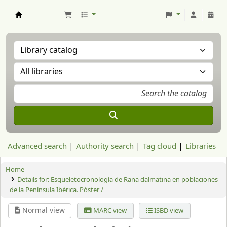
Aranzadi Zientzia Elkartea Liburutegia
Advanced search
Authority search
Tag cloud
Libraries
Home
Details for:
Esqueletocronología de Rana dalmatina en poblaciones
de la Península Ibérica. Póster /
Normal view
MARC view
ISBD view