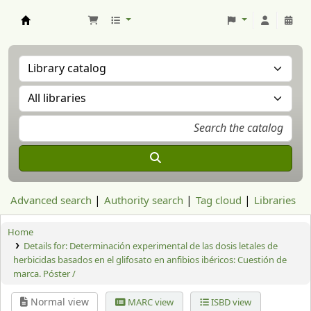
Aranzadi Zientzia Elkartea Liburutegia
Advanced search
Authority search
Tag cloud
Libraries
Home
Details for:
Determinación experimental de las dosis letales de
herbicidas basados en el glifosato en anfibios ibéricos: Cuestión de
marca. Póster /
Normal view
MARC view
ISBD view