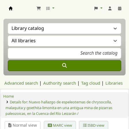
Aranzadi Zientzia Elkartea Liburutegia
Advanced search
Authority search
Tag cloud
Libraries
Home
Details for:
Nuevo hallazgo de espeleotemas de chrysocolla,
malaquita y goethita-limonita en una antigua mina de pizarras
paleozoicas, en la Cuenca del Río Leizarán /
Normal view
MARC view
ISBD view