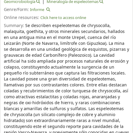
Geomicrobiología
Mineralogía de espeleotemas
Genre/Form:
Informe
Online resources:
Click here to access online
Summary:
Se describen espeleotemas de chrysocolla,
malaquita, goethita, y otros minerales secundarios, hallados
en una antigua mina en el monte Urepel, cuenca del río
Leizarán (Norte de Navarra, limítrofe con Gipuzkoa). La mina
se desarrolla en una unidad geológica de esquistos, pizarras y
grauvacas de edad Carbonífero (Paleozoico). La cavidad
artificial ha sido ampliada por procesos naturales de erosión y
colapso, constituyendo actualmente la surgencia de un
pequeño río subterráneo que captura las filtraciones locales.
La cavidad posee una gran diversidad de espeleotemas,
llamativas por sus contrastantes colores. Entre ellas destacan
coladas y recubrimientos de color turquesa de chrysocolla, así
como atractivas estalactitas y coladas rojas, anaranjadas y
negras de oxi-hidróxidos de hierro, y raras combinaciones
blancas y amarillas de sulfuros y sulfatos. Las espeleotemas
de chrysocolla (un silicato complejo de cobre y aluminio
hidratado) son extraordinariamente raras a nivel mundial,
constituyendo este el segundo reporte para cavidades de la
región Vasco-Navarra, y previamente sólo conocidas en cuevas