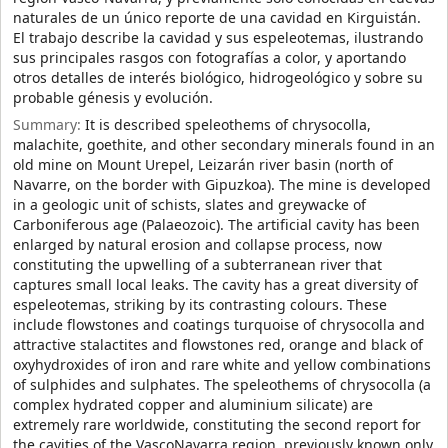
naturales de un único reporte de una cavidad en Kirguistán.
El trabajo describe la cavidad y sus espeleotemas, ilustrando
sus principales rasgos con fotografías a color, y aportando
otros detalles de interés biológico, hidrogeológico y sobre su
probable génesis y evolución.
Summary:
It is described speleothems of chrysocolla,
malachite, goethite, and other secondary minerals found in an
old mine on Mount Urepel, Leizarán river basin (north of
Navarre, on the border with Gipuzkoa). The mine is developed
in a geologic unit of schists, slates and greywacke of
Carboniferous age (Palaeozoic). The artificial cavity has been
enlarged by natural erosion and collapse process, now
constituting the upwelling of a subterranean river that
captures small local leaks. The cavity has a great diversity of
espeleotemas, striking by its contrasting colours. These
include flowstones and coatings turquoise of chrysocolla and
attractive stalactites and flowstones red, orange and black of
oxyhydroxides of iron and rare white and yellow combinations
of sulphides and sulphates. The speleothems of chrysocolla (a
complex hydrated copper and aluminium silicate) are
extremely rare worldwide, constituting the second report for
the cavities of the VascoNavarra region, previously known only