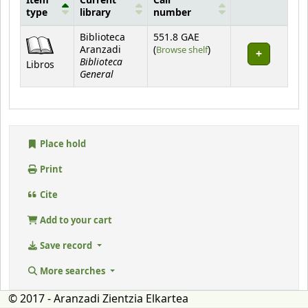
Item
Current
Call
type
library
number
Holdings
Biblioteca
551.8 GAE
(Opens below)
Aranzadi
(
Browse shelf
)
Biblioteca
Libros
General
Place hold
Print
Cite
Add to your cart
Save record
More searches
© 2017 - Aranzadi Zientzia Elkartea