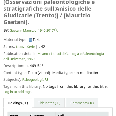
[Osservazioni paleontologiche e
stratigrafiche sull'Anisico delle
Giudicarie (Trento)] /
[Maurizio
Gaetani].
By:
Gaetani, Maurizio
, 1940-2017
Material type:
Text
Series:
|
; 42
Nuova Serie
Publication details:
Milano :
Istituti di Geología e Paleontología
dell'Universita,
1969
Description:
p. 469-546. --
Content type:
Texto (visual)
Media type:
sin mediación
Subject(s):
Paleogeología
Tags from this library:
No tags from this library for this title.
Log in to add tags.
Holdings
( 1 )
Title notes ( 1 )
Comments ( 0 )