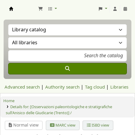
Aranzadi Zientzia Elkartea Liburutegia
Advanced search
Authority search
Tag cloud
Libraries
Home
Details for:
[Osservazioni paleontologiche e stratigrafiche
sull'Anisico delle Giudicarie (Trento)] /
Normal view
MARC view
ISBD view