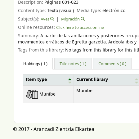
Description:
Páginas 001-023
Content type:
Texto (visual)
Media type:
electrónico
Subject(s):
Aves
Migración
Online resources:
Click here to access online
Summary:
A partir de las anillaciones y posteriores rec
movimientos erráticos de Egretta garzetta, Ardeola ibis y
Tags from this library:
No tags from this library for this tit
Holdings
( 1 )
Title notes ( 1 )
Comments ( 0 )
Item type
Current library
Holdings
Munibe
Munibe
© 2017 - Aranzadi Zientzia Elkartea