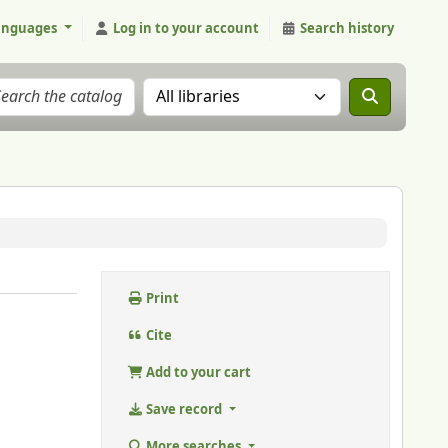
anguages
Log in to your account
Search history
Search the catalog in:
Print
Cite
Add to your cart
Save record
More searches