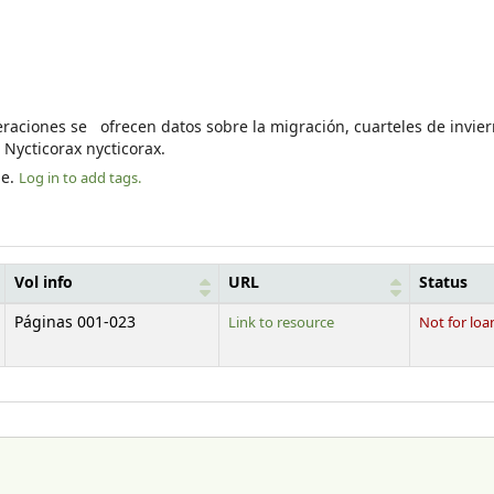
uperaciones se ofrecen datos sobre la migración, cuarteles de invi
 Nycticorax nycticorax.
le.
Log in to add tags.
Vol info
URL
Status
Páginas 001-023
Link to resource
Not for loa