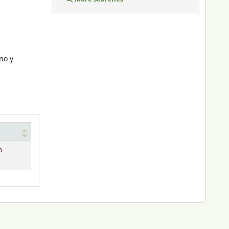
erno y
n