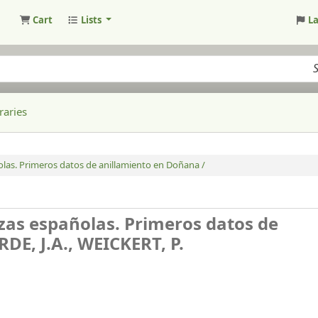
Cart
Lists
L
raries
olas. Primeros datos de anillamiento en Doñana /
rzas españolas. Primeros datos de
DE, J.A., WEICKERT, P.