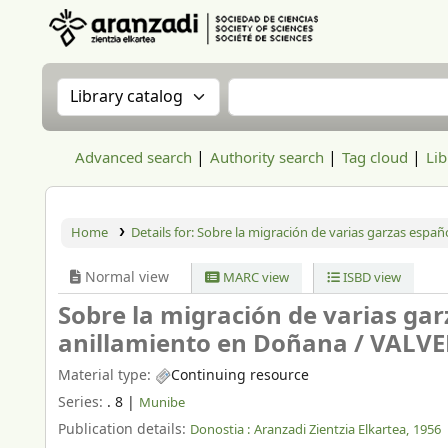
Aranzadi Zientzia Elkartea Liburutegia
Search the catalog by:
Search the catalog
Advanced search
Authority search
Tag cloud
Lib
Home
Details for:
Sobre la migración de varias garzas españ
Normal view
MARC view
ISBD view
Sobre la migración de varias ga
anillamiento en Doñana /
VALVER
Material type:
Continuing resource
Series:
. 8
|
Munibe
Publication details:
Donostia :
Aranzadi Zientzia Elkartea,
1956