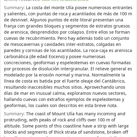
Summary:
La costa del monte Ulía posee numerosos entrantes
y salientes, con puntas de roca y acantilados de más de 100 m
de desnivel. Algunos puntos de este litoral presentan una
franja con grandes bloques y segmentos de estratos gruesos
de arenisca, desprendidos por colapso. Entre ellos se forman
cuevas de recubrimiento. Pero hay además todo un conjunto
de mesocavernas y cavidades inter-estratos, colgadas en
paredes y cornisas de los acantilados. La roca-caja es arenisca
carbonática (de edad Eoceno) y posee numerosas
concreciones, geoformas y espeleotemas en cuevas formadas
por procesos de disolución intergranular. El relieve general es
modelado por la erosión normal y marina. Normalmente la
línea de costa es batida por el fuerte oleaje del Cantábrico,
resultando inaccesibles muchos sitios. Aprovechando unos
días de mar en inusual calma, exploramos nuevos sectores,
hallando cuevas con extraños ejemplos de espeleotemas y
geoformas, los cuales son descritos en esta breve nota.
Summary:
The coast of Mount Ulía has many incoming and
protruding, with peaks of rock and cliffs over 100 m of
altitude. Some points of this coastline have a strip with large
blocks and segments of thick strata of sandstone, broken off