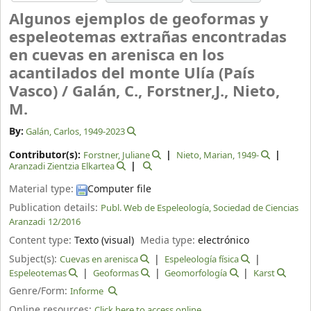
Algunos ejemplos de geoformas y
espeleotemas extrañas encontradas
en cuevas en arenisca en los
acantilados del monte Ulía (País
Vasco) /
Galán, C., Forstner,J., Nieto,
M.
By:
Galán, Carlos
, 1949-2023
Contributor(s):
Forstner, Juliane
Nieto, Marian
, 1949-
Aranzadi Zientzia Elkartea
Material type:
Computer file
Publication details:
Publ. Web de Espeleología, Sociedad de Ciencias
Aranzadi
12/2016
Content type:
Texto (visual)
Media type:
electrónico
Subject(s):
Cuevas en arenisca
Espeleología física
Espeleotemas
Geoformas
Geomorfología
Karst
Genre/Form:
Informe
Online resources:
Click here to access online