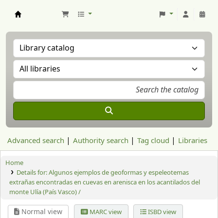
Aranzadi Zientzia Elkartea Liburutegia
Advanced search
Authority search
Tag cloud
Libraries
Home
Details for:
Algunos ejemplos de geoformas y espeleotemas
extrañas encontradas en cuevas en arenisca en los acantilados del
monte Ulía (País Vasco) /
Normal view
MARC view
ISBD view