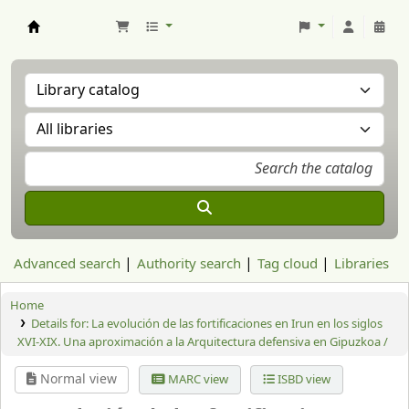
Aranzadi Zientzia Elkartea Liburutegia
Advanced search
Authority search
Tag cloud
Libraries
Home
Details for:
La evolución de las fortificaciones en Irun en los siglos
XVI-XIX. Una aproximación a la Arquitectura defensiva en Gipuzkoa /
Normal view
MARC view
ISBD view