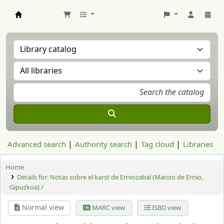
Aranzadi Zientzia Elkartea Liburutegia
Advanced search
Authority search
Tag cloud
Libraries
Home
Details for:
Notas sobre el karst de Erniozabal (Macizo de Ernio,
Gipuzkoa) /
Normal view
MARC view
ISBD view