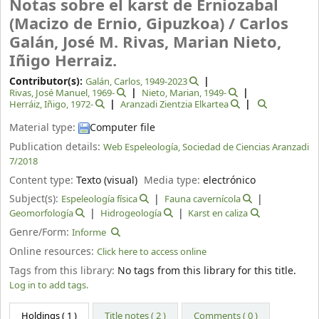
Notas sobre el karst de Erniozabal
(Macizo de Ernio, Gipuzkoa) /
Carlos
Galán, José M. Rivas, Marian Nieto,
Iñigo Herraiz.
Contributor(s):
Galán, Carlos
, 1949-2023
Rivas, José Manuel
, 1969-
Nieto, Marian
, 1949-
Herráiz, Iñigo
, 1972-
Aranzadi Zientzia Elkartea
Material type:
Computer file
Publication details:
Web Espeleología, Sociedad de Ciencias Aranzadi
7/2018
Content type:
Texto (visual)
Media type:
electrónico
Subject(s):
Espeleología física
Fauna cavernícola
Geomorfología
Hidrogeología
Karst en caliza
Genre/Form:
Informe
Online resources:
Click here to access online
Tags from this library:
No tags from this library for this title.
Log in to add tags.
Holdings
( 1 )
Title notes ( 2 )
Comments ( 0 )