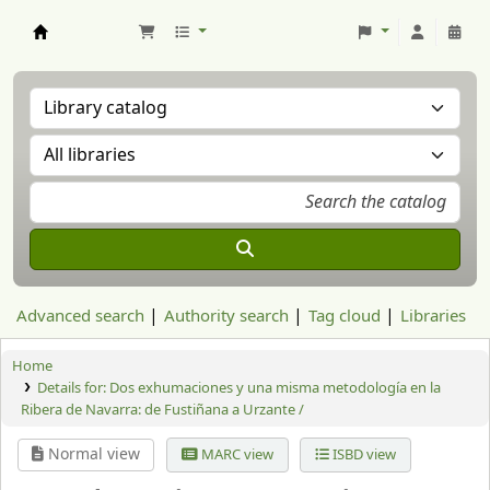
Aranzadi Zientzia Elkartea Liburutegia
Advanced search
Authority search
Tag cloud
Libraries
Home
Details for:
Dos exhumaciones y una misma metodología en la
Ribera de Navarra: de Fustiñana a Urzante /
Normal view
MARC view
ISBD view