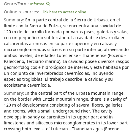
Genre/Form:
Informe
Online resources:
Click here to access online
Summary:
En la parte central de la Sierra de Urbasa, en el
límite con la Sierra de Entzia, se encuentra una cavidad de
120 m de desarrollo formada por varios pisos, galerías y salas,
con un pequeño río subterráneo. La cavidad se desarrolla en
calcarenitas arenosas en su parte superior y en calizas y
microconglomerados silíceos en su parte inferior, atravesando
ambos niveles, de edades Luteciense - Thanetiense (Eoceno -
Paleoceno, Terciario marino). La cavidad posee diversos rasgos
geomorfológicos e hidrológicos de interés, y está habitada por
un conjunto de invertebrados cavernícolas, incluyendo
especies troglobias. El trabajo describe la cavidad y su
ecosistema cavernícola.
Summary:
In the central part of the Urbasa mountain range,
on the border with Entzia mountain range, there is a cavity of
120 m of development consisting of several floors, galleries
and rooms, with a small underground river. The cavity
develops in sandy calcarenites in its upper part and in
limestones and siliceous microconglomerates in its lower part,
crossing both levels, of Lutecian - Thanetian ages (Eocene -