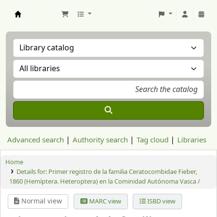
Aranzadi Zientzia Elkartea Liburutegia
Advanced search
Authority search
Tag cloud
Libraries
Home
Details for:
Primer registro de la familia Ceratocombidae Fieber,
1860 (Hemíptera. Heteroptera) en la Cominidad Autónoma Vasca /
Normal view
MARC view
ISBD view