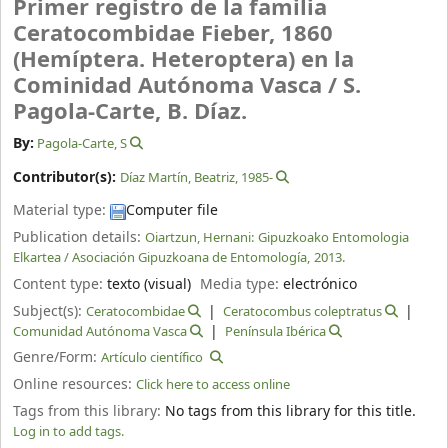
Primer registro de la familia
Ceratocombidae Fieber, 1860
(Hemíptera. Heteroptera) en la
Cominidad Autónoma Vasca /
S.
Pagola-Carte, B. Díaz.
By:
Pagola-Carte, S
Contributor(s):
Díaz Martín, Beatriz
, 1985-
Material type:
Computer file
Publication details:
Oiartzun, Hernani:
Gipuzkoako Entomologia
Elkartea / Asociación Gipuzkoana de Entomología,
2013.
Content type:
texto (visual)
Media type:
electrónico
Subject(s):
Ceratocombidae
Ceratocombus coleptratus
Comunidad Autónoma Vasca
Península Ibérica
Genre/Form:
Artículo científico
Online resources:
Click here to access online
Tags from this library:
No tags from this library for this title.
Log in to add tags.