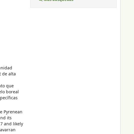
unidad
 de alta
nto que
elo boreal
pecíficas
the Pyrenean
nd its
7 and likely
Navarran