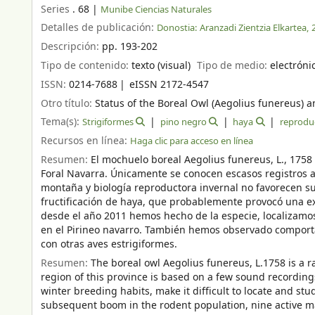
Series
. 68
|
Munibe Ciencias Naturales
Detalles de publicación:
Donostia:
Aranzadi Zientzia Elkartea,
Descripción:
pp. 193-202
Tipo de contenido:
texto (visual)
Tipo de medio:
electróni
ISSN:
0214-7688
eISSN 2172-4547
Otro título:
Status of the Boreal Owl (Aegolius funereus) a
Tema(s):
Strigiformes
pino negro
haya
reprodu
Recursos en línea:
Haga clic para acceso en línea
Resumen:
El mochuelo boreal Aegolius funereus, L., 175
Foral Navarra. Únicamente se conocen escasos registros au
montaña y biología reproductora invernal no favorecen su 
fructificación de haya, que probablemente provocó una e
desde el año 2011 hemos hecho de la especie, localizamo
en el Pirineo navarro. También hemos observado comporta
con otras aves estrigiformes.
Resumen:
The boreal owl Aegolius funereus, L.1758 is a 
region of this province is based on a few sound recordings
winter breeding habits, make it difficult to locate and stu
subsequent boom in the rodent population, nine active ma