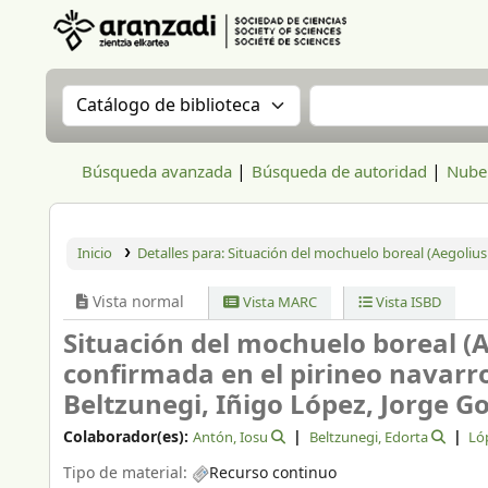
Aranzadi Zientzia Elkartea Liburutegia
Buscar en el catálogo por:
Buscar en el catál
Búsqueda avanzada
Búsqueda de autoridad
Nube 
Inicio
Detalles para:
Situación del mochuelo boreal (Aegolius 
Vista normal
Vista MARC
Vista ISBD
Situación del mochuelo boreal (A
confirmada en el pirineo navarr
Beltzunegi, Iñigo López, Jorge G
Colaborador(es):
Antón, Iosu
Beltzunegi, Edorta
Ló
Tipo de material:
Recurso continuo