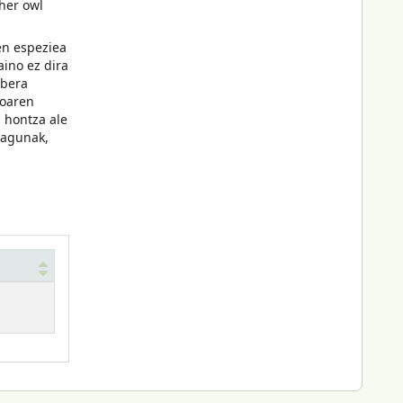
her owl
en espeziea
aino ez dira
 bera
ioaren
 hontza ale
zagunak,