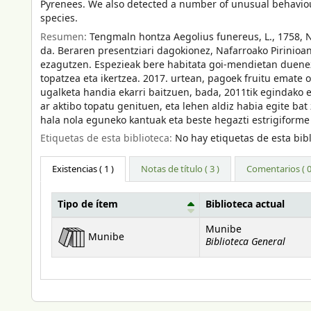
Pyrenees. We also detected a number of unusual behaviour
species.
Resumen:
Tengmaln hontza Aegolius funereus, L., 1758, 
da. Beraren presentziari dagokionez, Nafarroako Pirinioan 
ezagutzen. Espezieak bere habitata goi-mendietan duenez
topatzea eta ikertzea. 2017. urtean, pagoek fruitu emate
ugalketa handia ekarri baitzuen, bada, 2011tik egindako 
ar aktibo topatu genituen, eta lehen aldiz habia egite ba
hala nola eguneko kantuak eta beste hegazti estrigiforme 
Etiquetas de esta biblioteca:
No hay etiquetas de esta bibl
Existencias
( 1 )
Notas de título ( 3 )
Comentarios ( 0
Tipo de ítem
Biblioteca actual
Existencias
Munibe
Munibe
Biblioteca General