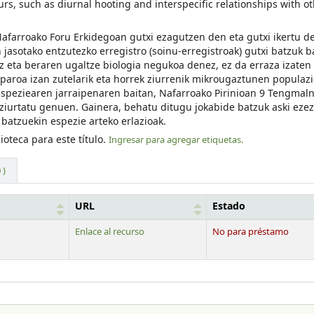
s, such as diurnal hooting and interspecific relationships with ot
Nafarroako Foru Erkidegoan gutxi ezagutzen den eta gutxi ikertu d
jasotako entzutezko erregistro (soinu-erregistroak) gutxi batzuk b
 eta beraren ugaltze biologia negukoa denez, ez da erraza izaten
 oparoa izan zutelarik eta horrek ziurrenik mikrougaztunen populaz
espeziearen jarraipenaren baitan, Nafarroako Pirinioan 9 Tengmaln
t ziurtatu genuen. Gainera, behatu ditugu jokabide batzuk aski eze
batzuekin espezie arteko erlazioak.
ioteca para este título.
Ingresar para agregar etiquetas.
 )
URL
Estado
Enlace al recurso
No para préstamo