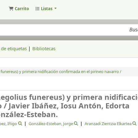
Carrito
Listas
ogo
de etiquetas
Bibliotecas
funereus) y primera nidificación confirmada en el pirineo navarro /
egolius funereus) y primera nidificac
o /
Javier Ibáñez, Iosu Antón, Edorta
onzález-Esteban.
pez, Iñigo
González-Esteban, Jorge
Aranzadi Zientzia Elkartea