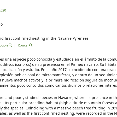
2020
co
nd first confirmed nesting in the Navarre Pyrenees
cción
Roncal
8 es una especie poco conocida y estudiada en el ámbito de la Com
ditivos (sonoros) de su presencia en el Pirineo navarro. Su hábitat
localización y estudio. En el año 2017, coincidiendo con una gran
xplosión poblacional de micromamíferos, y dentro de un seguimie
s nueve machos activos y la primera nidificación segura de mochu
mientos poco conocidos como cantos diurnos o relaciones interes
rare and poorly studied species in Navarre, where its presence in 
.. Its particular breeding habitat (high altitude mountain forests a
dy the species. Coinciding with a massive beech tree fruiting in 201
les, as well as the first confirmed nesting, were recorded in the 