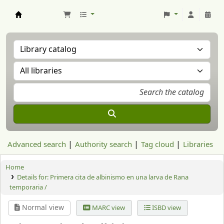
Aranzadi Zientzia Elkartea Liburutegia
Advanced search
Authority search
Tag cloud
Libraries
Home
Details for:
Primera cita de albinismo en una larva de Rana
temporaria /
Normal view
MARC view
ISBD view