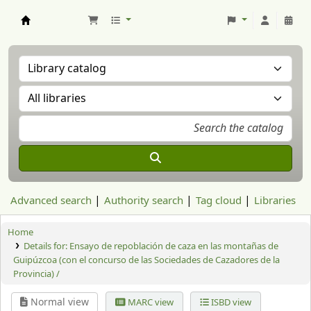
Aranzadi Zientzia Elkartea Liburutegia
Advanced search
Authority search
Tag cloud
Libraries
Home
Details for:
Ensayo de repoblación de caza en las montañas de
Guipúzcoa (con el concurso de las Sociedades de Cazadores de la
Provincia) /
Normal view
MARC view
ISBD view