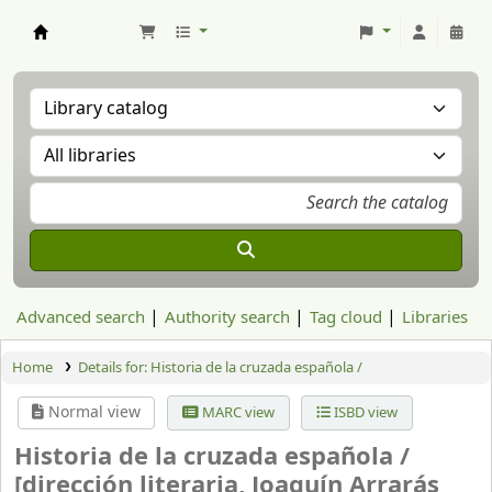
Aranzadi Zientzia Elkartea Liburutegia
Advanced search
Authority search
Tag cloud
Libraries
Home
Details for:
Historia de la cruzada española /
Normal view
MARC view
ISBD view
Historia de la cruzada española /
[dirección literaria, Joaquín Arrarás