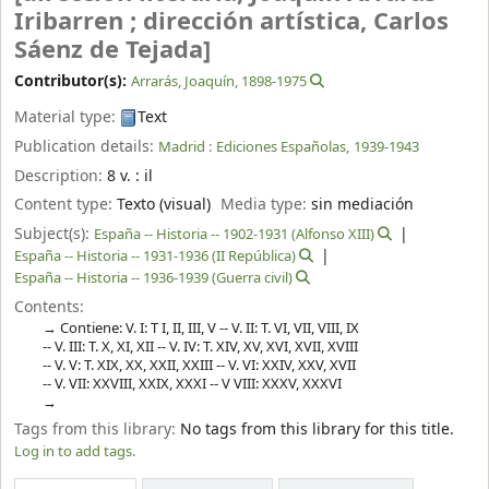
Iribarren ; dirección artística, Carlos
Sáenz de Tejada]
Contributor(s):
Arrarás, Joaquín
, 1898-1975
Material type:
Text
Publication details:
Madrid :
Ediciones Españolas,
1939-1943
Description:
8 v. : il
Content type:
Texto (visual)
Media type:
sin mediación
Subject(s):
España -- Historia -- 1902-1931 (Alfonso XIII)
España -- Historia -- 1931-1936 (II República)
España -- Historia -- 1936-1939 (Guerra civil)
Contents:
Contiene: V. I: T I, II, III, V -- V. II: T. VI, VII, VIII, IX
-- V. III: T. X, XI, XII -- V. IV: T. XIV, XV, XVI, XVII, XVIII
-- V. V: T. XIX, XX, XXII, XXIII -- V. VI: XXIV, XXV, XVII
-- V. VII: XXVIII, XXIX, XXXI -- V VIII: XXXV, XXXVI
Tags from this library:
No tags from this library for this title.
Log in to add tags.