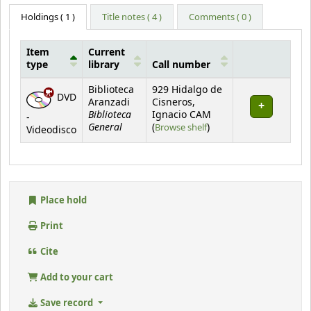
Holdings
( 1 )
Title notes ( 4 )
Comments ( 0 )
Item
Current
type
library
Call number
Holdings
Biblioteca
929 Hidalgo de
DVD
Aranzadi
Cisneros,
Biblioteca
Ignacio CAM
-
General
(Opens below)
(
Browse shelf
)
Videodisco
Place hold
Print
Cite
Add to your cart
Save record