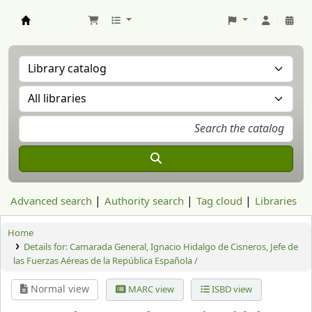
Aranzadi Zientzia Elkartea Liburutegia
Advanced search
Authority search
Tag cloud
Libraries
Home
Details for:
Camarada General, Ignacio Hidalgo de Cisneros, Jefe de
las Fuerzas Aéreas de la República Española /
Normal view
MARC view
ISBD view