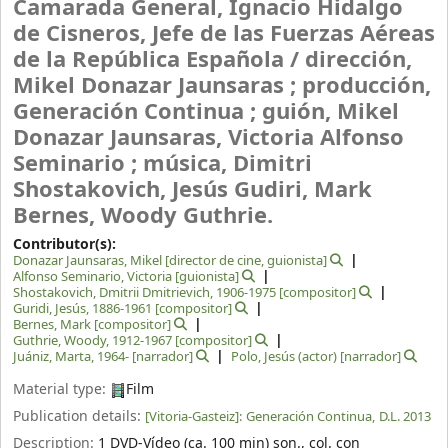
Camarada General, Ignacio Hidalgo
de Cisneros, Jefe de las Fuerzas Aéreas
de la República Española /
dirección,
Mikel Donazar Jaunsaras ; producción,
Generación Continua ; guión, Mikel
Donazar Jaunsaras, Victoria Alfonso
Seminario ; música, Dimitri
Shostakovich, Jesús Gudiri, Mark
Bernes, Woody Guthrie.
Contributor(s):
Donazar Jaunsaras, Mikel
[director de cine, guionista]
Alfonso Seminario, Victoria
[guionista]
Shostakovich, Dmitrii Dmitrievich
, 1906-1975
[compositor]
Guridi, Jesús
, 1886-1961
[compositor]
Bernes, Mark
[compositor]
Guthrie, Woody
, 1912-1967
[compositor]
Juániz, Marta
, 1964-
[narrador]
Polo, Jesús (actor)
[narrador]
Material type:
Film
Publication details:
[Vitoria-Gasteiz]:
Generación Continua,
D.L. 2013
Description:
1 DVD-Vídeo (ca. 100 min) son., col. con