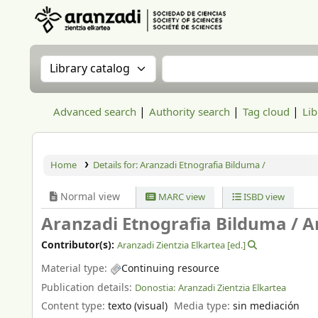
Aranzadi Zientzia Elkartea Liburutegia
Search the catalog by:
Search the catalog
Advanced search
Authority search
Tag cloud
Lib
Home
Details for:
Aranzadi Etnografia Bilduma /
Normal view
MARC view
ISBD view
Aranzadi Etnografia Bilduma /
A
Contributor(s):
Aranzadi Zientzia Elkartea
[ed.]
Material type:
Continuing resource
Publication details:
Donostia:
Aranzadi Zientzia Elkartea
Content type:
texto (visual)
Media type:
sin mediación