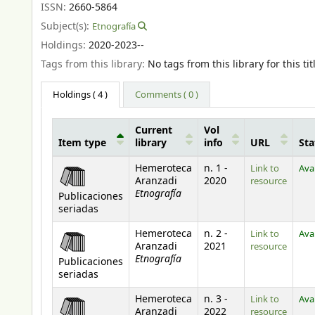
ISSN:
2660-5864
Subject(s):
Etnografía
Holdings:
2020-2023--
Tags from this library:
No tags from this library for this tit
Holdings
( 4 )
Comments ( 0 )
Current
Vol
Item type
library
info
URL
Sta
Holdings
Hemeroteca
n. 1 -
Link to
Ava
Aranzadi
2020
resource
Etnografía
Publicaciones
seriadas
Hemeroteca
n. 2 -
Link to
Ava
Aranzadi
2021
resource
Etnografía
Publicaciones
seriadas
Hemeroteca
n. 3 -
Link to
Ava
Aranzadi
2022
resource