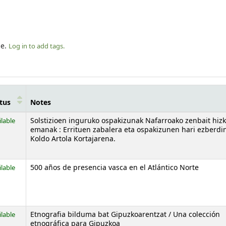
le.
Log in to add tags.
tus
Notes
ilable
Solstizioen inguruko ospakizunak Nafarroako zenbait hiz
emanak : Errituen zabalera eta ospakizunen hari ezberdin
Koldo Artola Kortajarena.
ilable
500 años de presencia vasca en el Atlántico Norte
ilable
Etnografia bilduma bat Gipuzkoarentzat / Una colección
etnográfica para Gipuzkoa