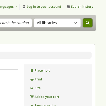
anguages
Log in to your account
Search history
Search the catalog in:
Place hold
Print
Cite
Add to your cart
Save record