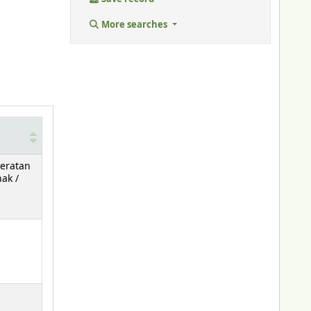
More searches
keratan
ak /